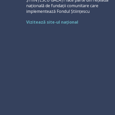
ȘTIINȚESCU GALAȚI face parte din rețeaua
națională de fundații comunitare care
implementează Fondul Științescu
Vizitează site-ul național