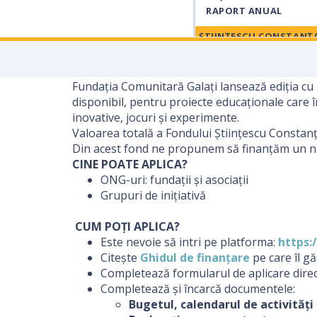
RAPORT ANUAL
ȘTIINȚESCU CONSTANȚ
APLICĂ
CALENDAR
Fundația Comunitară Galați lansează ediția cu 
EDITIA 1.0
disponibil, pentru proiecte educaționale care înc
PROIECTE 1.0
inovative, jocuri și experimente.
RAPORT ANUAL 1.0
Valoarea totală a Fondului Științescu Constan
DONEAZĂ
Din acest fond ne propunem să finanțăm un 
CINE POATE APLICA?
SUSȚINĂTORI
ONG-uri: fundații și asociații
CONTACT
Grupuri de inițiativă
CUM POȚI APLICA?
Este nevoie să intri pe platforma:
https:
Citește
Ghidul de finanțare
pe care îl g
Completează formularul de aplicare direc
Completează și încarcă documentele:
Bugetul, calendarul de activități 