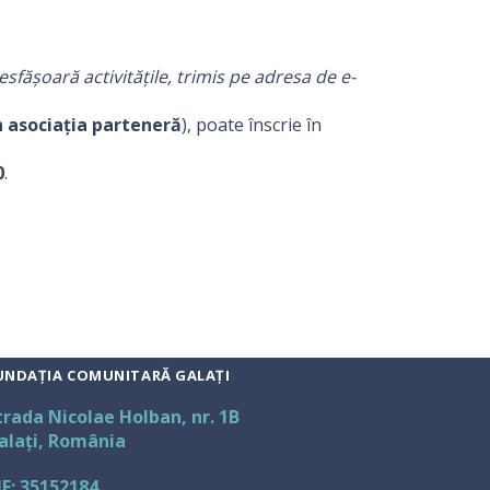
sfășoară activitățile, trimis pe adresa de e-
n asociația parteneră
), poate înscrie în
0
.
UNDAȚIA COMUNITARĂ GALAȚI
trada Nicolae Holban, nr. 1B
alați, România
IF: 35152184