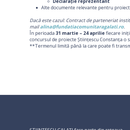
Declarație reprezentant
Alte documente relevante pentru proiect (
Dacă este cazul: Contract de parteneriat instit
mail
alina@fundatiacomunitaragalati.ro
.
În perioada
31 martie – 24 aprilie
fiecare iniț
concursul de proiecte Științescu Constanța o s
**Termenul limită până la care poate fi trans