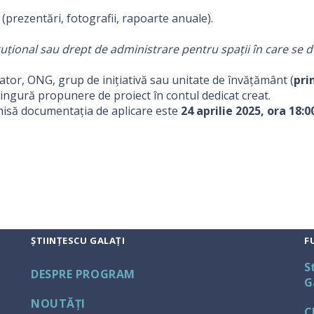
prezentări, fotografii, rapoarte anuale).
uțional sau drept de administrare pentru spații în care se de
iator, ONG, grup de inițiativă sau unitate de învățământ (
pri
ingură propunere de proiect în contul dedicat creat.
misă documentația de aplicare este
24 aprilie 2025, ora 18:0
ȘTIINȚESCU GALAȚI
F
S
DESPRE PROGRAM
G
NOUTĂŢI
C