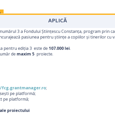
A
APLICĂ
numărul 3 a Fondului Științescu Constanța, program prin care
urajează pasiunea pentru științe a copiilor și tinerilor cu vârs
ța pentru ediția 3 este de
107.000 lei
.
număr de
maxim 5
proiecte.
//fcg.grantmanager.ro
;
ăsești pe platformă;
t pe platformă;
ale proiectului